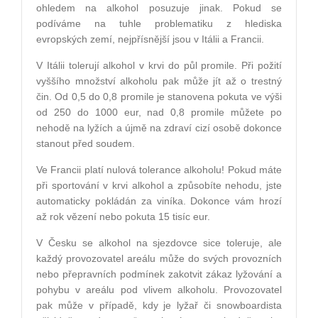
ohledem na alkohol posuzuje jinak. Pokud se
podíváme na tuhle problematiku z hlediska
evropských zemí, nejpřísnější jsou v Itálii a Francii.
V Itálii tolerují alkohol v krvi do půl promile. Při požití
vyššího množství alkoholu pak může jít až o trestný
čin. Od 0,5 do 0,8 promile je stanovena pokuta ve výši
od 250 do 1000 eur, nad 0,8 promile můžete po
nehodě na lyžích a újmě na zdraví cizí osobě dokonce
stanout před soudem.
Ve Francii platí nulová tolerance alkoholu! Pokud máte
při sportování v krvi alkohol a způsobíte nehodu, jste
automaticky pokládán za viníka. Dokonce vám hrozí
až rok vězení nebo pokuta 15 tisíc eur.
V Česku se alkohol na sjezdovce sice toleruje, ale
každý provozovatel areálu může do svých provozních
nebo přepravních podmínek zakotvit zákaz lyžování a
pohybu v areálu pod vlivem alkoholu. Provozovatel
pak může v případě, kdy je lyžař či snowboardista