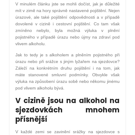
V minulém článku jste se mohli dočíst, jak je důležité
mít v zimě na hory správně nastavené pojištění. Nejen
úrazové, ale také pojištění odpovědnosti a v případě
dovolené v cizině i cestovní pojištění. Co tam však
zmíněno nebylo, byla možná výluka v plnění
pojistného v případě úrazu nebo újmy na zdraví pod
vlivem alkoholu.
Jak to tedy je s alkoholem a plněním pojistného při
úrazu nebo při srážce s jiným lyžařem na sjezdovce?
Záleží na konkrétním druhu pojištění i na tom, jak
máte stanovené smluvní podmínky. Obvykle však
výluka na způsobení úrazu sobě nebo někomu jinému
pod vlivem alkoholu bývá.
V cizině jsou na alkohol na
sjezdovkách mnohem
přísnější
V každé zemi se zavinění srážky na sjezdovce s