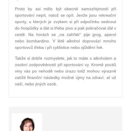
Proto by asi mělo být obecně samozřejmostí při
sportování nepít, natož se opít. Jenže jsou rekreační
sporty, u kterých je zvykem si při odpočinku sednout
do hospůdky a dát si třeba pivo a pak pokračovat dál v
cestě. Na horách se „na zahřátí“ pije grog, aperol
nebo bombardino. V létě alkohol doprovází mnoho
sportovců třeba i při cyklistice nebo sjíždění řek.
Takže si dobře rozmyslete, jak to máte s alkoholem a
osobní zodpovědností při sportování vy. Kromě pocitů
viny vás po nehodě nebo úrazu totiž mohou výrazně
zatížit finanční následky možné újmy na zdraví, ať už
vaší, nebo jiných osob.