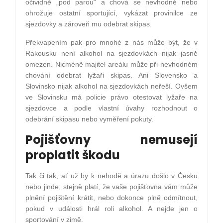
očividně „pod parou“ a chová se nevhodně nebo
ohrožuje ostatní sportující, vykázat provinilce ze
sjezdovky a zároveň mu odebrat skipas.
Překvapením pak pro mnohé z nás může být, že v
Rakousku není alkohol na sjezdovkách nijak jasně
omezen. Nicméně majitel areálu může při nevhodném
chování odebrat lyžaři skipas. Ani Slovensko a
Slovinsko nijak alkohol na sjezdovkách neřeší. Ovšem
ve Slovinsku má policie právo otestovat lyžaře na
sjezdovce a podle vlastní úvahy rozhodnout o
odebrání skipasu nebo vyměření pokuty.
Pojišťovny nemusejí
proplatit škodu
Tak či tak, ať už by k nehodě a úrazu došlo v Česku
nebo jinde, stejně platí, že vaše pojišťovna vám může
plnění pojištění krátit, nebo dokonce plně odmítnout,
pokud v události hrál roli alkohol. A nejde jen o
sportování v zimě.