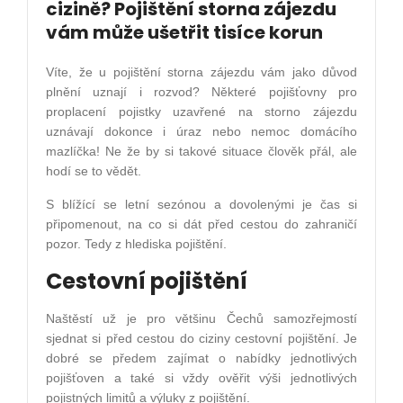
cizině? Pojištění storna zájezdu
vám může ušetřit tisíce korun
Víte, že u pojištění storna zájezdu vám jako důvod
plnění uznají i rozvod? Některé pojišťovny pro
proplacení pojistky uzavřené na storno zájezdu
uznávají dokonce i úraz nebo nemoc domácího
mazlíčka! Ne že by si takové situace člověk přál, ale
hodí se to vědět.
S blížící se letní sezónou a dovolenými je čas si
připomenout, na co si dát před cestou do zahraničí
pozor. Tedy z hlediska pojištění.
Cestovní pojištění
Naštěstí už je pro většinu Čechů samozřejmostí
sjednat si před cestou do ciziny cestovní pojištění. Je
dobré se předem zajímat o nabídky jednotlivých
pojišťoven a také si vždy ověřit výši jednotlivých
pojistných limitů a výluky z pojištění.