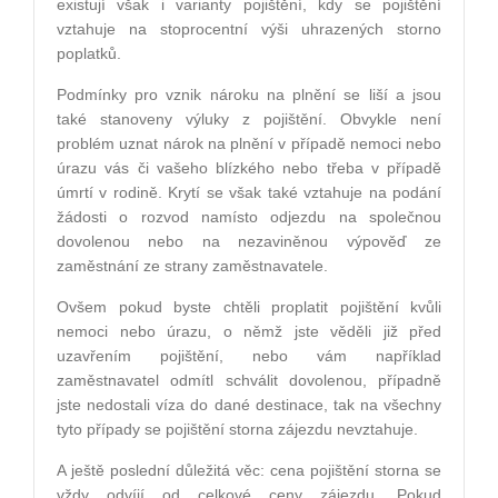
existují však i varianty pojištění, kdy se pojištění
vztahuje na stoprocentní výši uhrazených storno
poplatků.
Podmínky pro vznik nároku na plnění se liší a jsou
také stanoveny výluky z pojištění. Obvykle není
problém uznat nárok na plnění v případě nemoci nebo
úrazu vás či vašeho blízkého nebo třeba v případě
úmrtí v rodině. Krytí se však také vztahuje na podání
žádosti o rozvod namísto odjezdu na společnou
dovolenou nebo na nezaviněnou výpověď ze
zaměstnání ze strany zaměstnavatele.
Ovšem pokud byste chtěli proplatit pojištění kvůli
nemoci nebo úrazu, o němž jste věděli již před
uzavřením pojištění, nebo vám například
zaměstnavatel odmítl schválit dovolenou, případně
jste nedostali víza do dané destinace, tak na všechny
tyto případy se pojištění storna zájezdu nevztahuje.
A ještě poslední důležitá věc: cena pojištění storna se
vždy odvíjí od celkové ceny zájezdu. Pokud