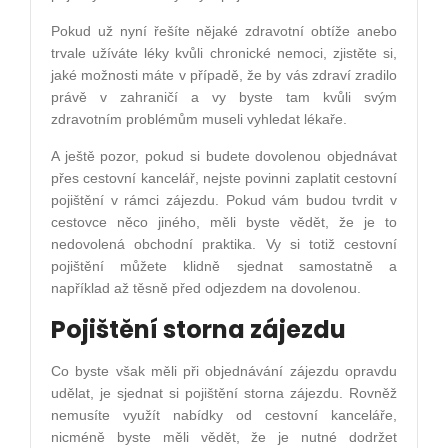
Pokud už nyní řešíte nějaké zdravotní obtíže anebo
trvale užíváte léky kvůli chronické nemoci, zjistěte si,
jaké možnosti máte v případě, že by vás zdraví zradilo
právě v zahraničí a vy byste tam kvůli svým
zdravotním problémům museli vyhledat lékaře.
A ještě pozor, pokud si budete dovolenou objednávat
přes cestovní kancelář, nejste povinni zaplatit cestovní
pojištění v rámci zájezdu. Pokud vám budou tvrdit v
cestovce něco jiného, měli byste vědět, že je to
nedovolená obchodní praktika. Vy si totiž cestovní
pojištění můžete klidně sjednat samostatně a
například až těsně před odjezdem na dovolenou.
Pojištění storna zájezdu
Co byste však měli při objednávání zájezdu opravdu
udělat, je sjednat si pojištění storna zájezdu. Rovněž
nemusíte využít nabídky od cestovní kanceláře,
nicméně byste měli vědět, že je nutné dodržet