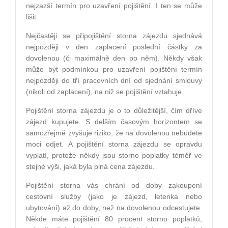
nejzazší termín pro uzavření pojištění. I ten se může
lišit.
Nejčastěji se připojištění storna zájezdu sjednává
nejpozději v den zaplacení poslední částky za
dovolenou (či maximálně den po něm). Někdy však
může být podmínkou pro uzavření pojištění termín
nejpozději do tří pracovních dní od sjednání smlouvy
(nikoli od zaplacení), na niž se pojištění vztahuje.
Pojištění storna zájezdu je o to důležitější, čím dříve
zájezd kupujete. S delším časovým horizontem se
samozřejmě zvyšuje riziko, že na dovolenou nebudete
moci odjet. A pojištění storna zájezdu se opravdu
vyplatí, protože někdy jsou storno poplatky téměř ve
stejné výši, jaká byla plná cena zájezdu.
Pojištění storna vás chrání od doby zakoupení
cestovní služby (jako je zájezd, letenka nebo
ubytování) až do doby, než na dovolenou odcestujete.
Někde máte pojištění 80 procent storno poplatků,