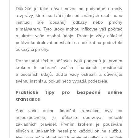
Důležité je také dávat pozor na podvodné e-maily
a zprávy, které se tváří jako od známých osob nebo
institucí, ale obsahují odkazy nebo přílohy
s malwarem. Tyto útoky mohou infikovat váš počítač
a ukrást vaše osobní údaje. Proto je vždy důležité
pečlivě kontrolovat odesílatele a neklikat na podezřelé
odkazy či přílohy.
Rozpoznání těchto běžných typů podvodů je prvním
krokem k ochraně vašich finančních prostředků
a osobních údajů. Buďte vždy ostražití a důvěřujte
svému instinktu, pokud něco vypadá podezřele.
Praktické tipy pro bezpečné online
transakce
Aby vaše online finanční transakce byly co
nejbezpečnější, je důležité dodržovat několik
základních pravidel. Prvním krokem je používání
silných a unikátních hesel pro každou online službu.
Heslo by mělo obsahovat kombinaci velkých a malých