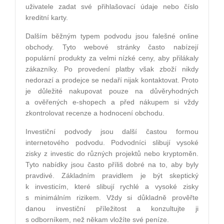
uživatele zadat své přihlašovací údaje nebo číslo
kreditní karty.
Dalším běžným typem podvodu jsou falešné online
obchody. Tyto webové stránky často nabízejí
populární produkty za velmi nízké ceny, aby přilákaly
zákazníky. Po provedení platby však zboží nikdy
nedorazí a prodejce se nedaří nijak kontaktovat. Proto
je důležité nakupovat pouze na důvěryhodných
a ověřených e-shopech a před nákupem si vždy
zkontrolovat recenze a hodnocení obchodu.
Investiční podvody jsou další častou formou
internetového podvodu. Podvodníci slibují vysoké
zisky z investic do různých projektů nebo kryptoměn.
Tyto nabídky jsou často příliš dobré na to, aby byly
pravdivé. Základním pravidlem je být skeptický
k investicím, které slibují rychlé a vysoké zisky
s minimálním rizikem. Vždy si důkladně prověřte
danou investiční příležitost a konzultujte ji
s odborníkem, než někam vložíte své peníze.