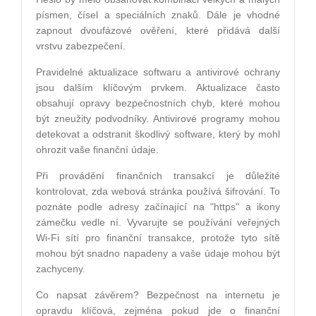
písmen, čísel a speciálních znaků. Dále je vhodné
zapnout dvoufázové ověření, které přidává další
vrstvu zabezpečení.
Pravidelné aktualizace softwaru a antivirové ochrany
jsou dalším klíčovým prvkem. Aktualizace často
obsahují opravy bezpečnostních chyb, které mohou
být zneužity podvodníky. Antivirové programy mohou
detekovat a odstranit škodlivý software, který by mohl
ohrozit vaše finanční údaje.
Při provádění finančních transakcí je důležité
kontrolovat, zda webová stránka používá šifrování. To
poznáte podle adresy začínající na "https" a ikony
zámečku vedle ní. Vyvarujte se používání veřejných
Wi-Fi sítí pro finanční transakce, protože tyto sítě
mohou být snadno napadeny a vaše údaje mohou být
zachyceny.
Co napsat závěrem? Bezpečnost na internetu je
opravdu klíčová, zejména pokud jde o finanční