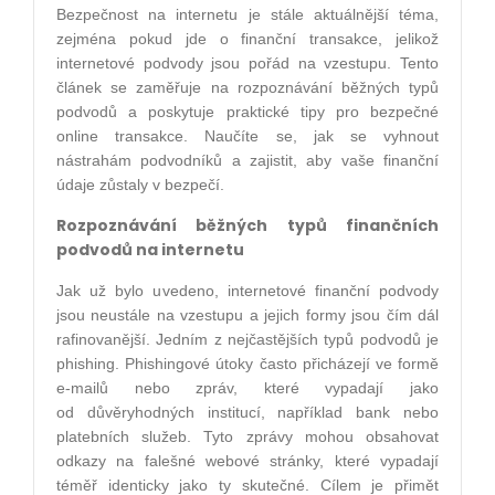
Bezpečnost na internetu je stále aktuálnější téma,
zejména pokud jde o finanční transakce, jelikož
internetové podvody jsou pořád na vzestupu. Tento
článek se zaměřuje na rozpoznávání běžných typů
podvodů a poskytuje praktické tipy pro bezpečné
online transakce. Naučíte se, jak se vyhnout
nástrahám podvodníků a zajistit, aby vaše finanční
údaje zůstaly v bezpečí.
Rozpoznávání běžných typů finančních
podvodů na internetu
Jak už bylo uvedeno, internetové finanční podvody
jsou neustále na vzestupu a jejich formy jsou čím dál
rafinovanější. Jedním z nejčastějších typů podvodů je
phishing. Phishingové útoky často přicházejí ve formě
e-mailů nebo zpráv, které vypadají jako
od důvěryhodných institucí, například bank nebo
platebních služeb. Tyto zprávy mohou obsahovat
odkazy na falešné webové stránky, které vypadají
téměř identicky jako ty skutečné. Cílem je přimět