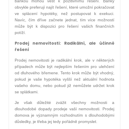
bankou mohou vést k pozitivnímu řešení. Banky
obvykle preferují najít řešení, které umožní pokračovat
ve splácení hypotéky, než postupovat k exekuci.
Navíc, čím dříve začnete jednat, tím více možností
může být k dispozici pro řešení vašich finančních
potíží.
Prodej nemovitosti: Radikální, ale účinné
řešení
Prodej nemovitosti je radikální krok, ale v některých
případech může být nejlepším řešením pro ulehčení
od dluhového břemene. Tento krok může být vhodný,
pokud je vaše hypotéka vyšší než aktuální hodnota
vašeho domu, nebo pokud již nemůžete udržet krok
se splátkami.
Je však důležité zvážit všechny možnosti a
dlouhodobé dopady prodeje vaší nemovitosti. Prodej
domova je významným rozhodnutím s dlouhodobými
důsledky, je třeba jej tedy pořádně promyslet.