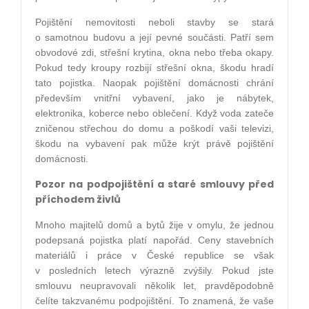
Pojištění nemovitosti neboli stavby se stará
o samotnou budovu a její pevné součásti. Patří sem
obvodové zdi, střešní krytina, okna nebo třeba okapy.
Pokud tedy kroupy rozbijí střešní okna, škodu hradí
tato pojistka. Naopak pojištění domácnosti chrání
především vnitřní vybavení, jako je nábytek,
elektronika, koberce nebo oblečení. Když voda zateče
zničenou střechou do domu a poškodí vaši televizi,
škodu na vybavení pak může krýt právě pojištění
domácnosti.
Pozor na podpojištění a staré smlouvy před
příchodem živlů
Mnoho majitelů domů a bytů žije v omylu, že jednou
podepsaná pojistka platí napořád. Ceny stavebních
materiálů i práce v České republice se však
v posledních letech výrazně zvýšily. Pokud jste
smlouvu neupravovali několik let, pravděpodobně
čelíte takzvanému podpojištění. To znamená, že vaše