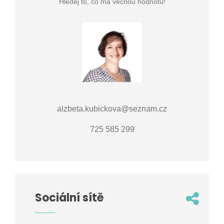
Hledej to, co má věčnou hodnotu!
alzbeta.kubickova@seznam.cz
725 585 299
Sociální sítě