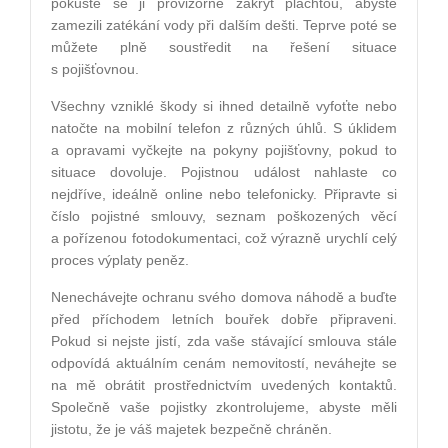
pokuste se ji provizorně zakrýt plachtou, abyste
zamezili zatékání vody při dalším dešti. Teprve poté se
můžete plně soustředit na řešení situace
s pojišťovnou.
Všechny vzniklé škody si ihned detailně vyfoťte nebo
natočte na mobilní telefon z různých úhlů. S úklidem
a opravami vyčkejte na pokyny pojišťovny, pokud to
situace dovoluje. Pojistnou událost nahlaste co
nejdříve, ideálně online nebo telefonicky. Připravte si
číslo pojistné smlouvy, seznam poškozených věcí
a pořízenou fotodokumentaci, což výrazně urychlí celý
proces výplaty peněz.
Nenechávejte ochranu svého domova náhodě a buďte
před příchodem letních bouřek dobře připraveni.
Pokud si nejste jistí, zda vaše stávající smlouva stále
odpovídá aktuálním cenám nemovitostí, neváhejte se
na mě obrátit prostřednictvím uvedených kontaktů.
Společně vaše pojistky zkontrolujeme, abyste měli
jistotu, že je váš majetek bezpečně chráněn.