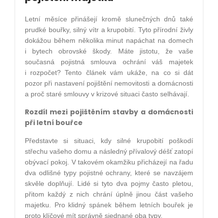
Letní měsíce přinášejí kromě slunečných dnů také
prudké bouřky, silný vítr a krupobití. Tyto přírodní živly
dokážou během několika minut napáchat na domech
i bytech obrovské škody. Máte jistotu, že vaše
současná pojistná smlouva ochrání váš majetek
i rozpočet? Tento článek vám ukáže, na co si dát
pozor při nastavení pojištění nemovitosti a domácnosti
a proč staré smlouvy v krizové situaci často selhávají.
Rozdíl mezi pojištěním stavby a domácnosti
při letní bouřce
Představte si situaci, kdy silné krupobití poškodí
střechu vašeho domu a následný přívalový déšť zatopí
obývací pokoj. V takovém okamžiku přicházejí na řadu
dva odlišné typy pojistné ochrany, které se navzájem
skvěle doplňují. Lidé si tyto dva pojmy často pletou,
přitom každý z nich chrání úplně jinou část vašeho
majetku. Pro klidný spánek během letních bouřek je
proto klíčové mít správně sjednané oba typy.