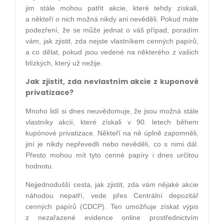
jim stále mohou patřit akcie, které tehdy získali,
a někteří o nich možná nikdy ani nevěděli. Pokud máte
podezření, že se může jednat o váš případ, poradím
vám, jak zjistit, zda nejste vlastníkem cenných papírů,
a co dělat, pokud jsou vedené na některého z vašich
blízkých, který už nežije.
Jak zjistit, zda nevlastním akcie z kuponové
privatizace?
Mnoho lidí si dnes neuvědomuje, že jsou možná stále
vlastníky akcií, které získali v 90. letech během
kupónové privatizace. Někteří na ně úplně zapomněli,
jiní je nikdy nepřevedli nebo nevěděli, co s nimi dál.
Přesto mohou mít tyto cenné papíry i dnes určitou
hodnotu.
Nejjednodušší cesta, jak zjistit, zda vám nějaké akcie
náhodou nepatří, vede přes Centrální depozitář
cenných papírů (CDCP). Ten umožňuje získat výpis
z nezařazené evidence online prostřednictvím