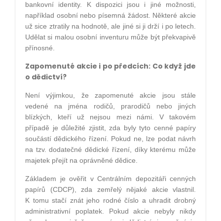
bankovní identity. K dispozici jsou i jiné možnosti,
například osobní nebo písemná žádost. Některé akcie
už sice ztratily na hodnotě, ale jiné si ji drží i po letech.
Udělat si malou osobní inventuru může být překvapivě
přínosné.
Zapomenuté akcie i po předcích: Co když jde
o dědictví?
Není výjimkou, že zapomenuté akcie jsou stále
vedené na jména rodičů, prarodičů nebo jiných
blízkých, kteří už nejsou mezi námi. V takovém
případě je důležité zjistit, zda byly tyto cenné papíry
součástí dědického řízení. Pokud ne, lze podat návrh
na tzv. dodatečné dědické řízení, díky kterému může
majetek přejít na oprávněné dědice.
Základem je ověřit v Centrálním depozitáři cenných
papírů (CDCP), zda zemřelý nějaké akcie vlastnil.
K tomu stačí znát jeho rodné číslo a uhradit drobný
administrativní poplatek. Pokud akcie nebyly nikdy